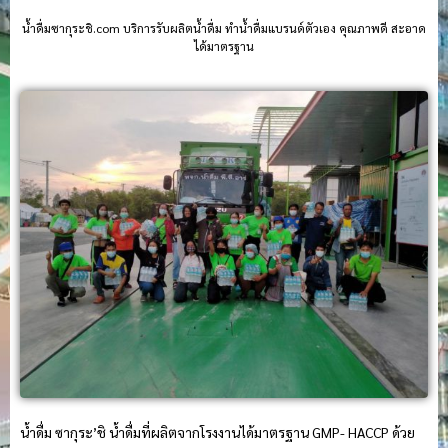
น้ําดื่มซากุระชิ.com บริการรับผลิตน้ำดื่ม ทำน้ำดื่มแบรนด์ตัวเอง คุณภาพดี สะอาด
ได้มาตรฐาน
น้ำดื่ม ซากุระ’ชิ น้ำดื่มที่ผลิตจากโรงงานได้มาตรฐาน GMP- HACCP ด้วย