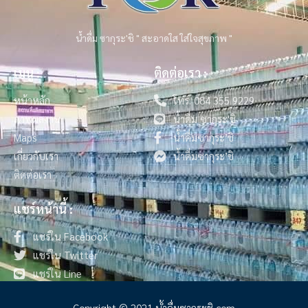
น้ำดื่ม ซากุระ'ชิ " สะอาดใส ใส่ใจสุขภาพ "
เมนู :
ติดต่อเรา :
หน้าหลัก
โทร. 084 355 9229
ภาพผลงาน
น้ำดื่ม ซากุระ'ชิ
Maps
น้ำดื่มซากุระ’ชิ
เกี่ยวกับเรา
น้ำดื่มซากุระ’ชิ
ติดต่อเรา
แชร์หน้านี้ :
แชร์ใน Facebook
แชร์ใน Twitter
แชร์ใน Line
Copyright © 2021 น้ําดื่มซากุระชิ.com