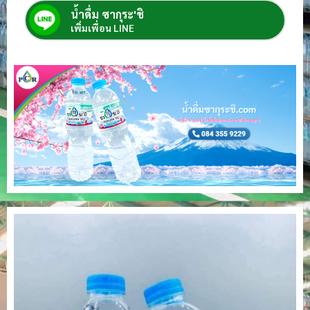
น้ำดื่ม ซากุระ'ชิ
เพิ่มเพื่อน LINE