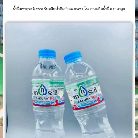
น้ําดื่มซากุระชิ.com รับผลิตน้ำดื่มกำแพงเพชร โรงงานผลิตน้ำดื่ม ราคาถูก