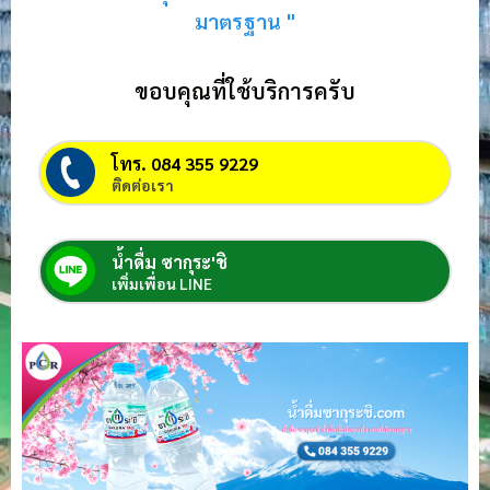
มาตรฐาน "
ขอบคุณที่ใช้บริการครับ
โทร. 084 355 9229
ติดต่อเรา
น้ำดื่ม ซากุระ'ชิ
เพิ่มเพื่อน LINE