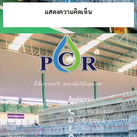
แสดงความคิดเห็น
น้ำดื่ม ซากุระ'ชิ " สะอาดใส ใส่ใจสุขภาพ "
เมนู :
ติดต่อเรา :
หน้าหลัก
โทร. 084 355 9229
ภาพผลงาน
น้ำดื่ม ซากุระ'ชิ
Maps
น้ำดื่มซากุระ’ชิ
เกี่ยวกับเรา
น้ำดื่มซากุระ’ชิ