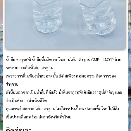
น้ำดื่ม ซากุระ’ชิ น้ำดื่มที่ผลิตจากโรงงานได้มาตรฐาน GMP- HACCP ด้วย
ระบบการผลิตที่ได้มาตรฐาน.
เพราะการดื่มเพียงน้ำสะอาดนั้น ยังไม่เพียงพอต่อความต้องการของ
ร่างกาย
ดังนั้นนอกจากเป็นน้ำดื่มที่ดีแล้ว น้ำดื่มซากุระ’ชิ ยังมีแร่ธาตุที่สำคัญ และ
จำเป็นต่อการดำเนินชีวิต
คุณภาพดี สะอาด ได้มาตรฐาน ไม่มีสารปนเปื้อน ปลอดเชื้อโรค ไม่มีสิ่ง
เจือปน สต็อกพร้อมส่งทุกจังหวัดทั่วไทย
ติดต่อเรา