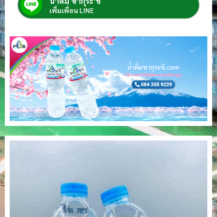
น้ำดื่ม ซากุระ'ชิ
เพิ่มเพื่อน LINE