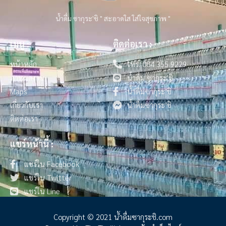
น้ำดื่ม ซากุระ'ชิ " สะอาดใส ใส่ใจสุขภาพ "
เมนู :
ติดต่อเรา :
หน้าหลัก
โทร. 084 355 9229
ภาพผลงาน
น้ำดื่ม ซากุระ'ชิ
Maps
น้ำดื่มซากุระ’ชิ
เกี่ยวกับเรา
น้ำดื่มซากุระ’ชิ
ติดต่อเรา
แชร์หน้านี้ :
แชร์ใน Facebook
แชร์ใน Twitter
แชร์ใน Line
Copyright © 2021 น้ําดื่มซากุระชิ.com