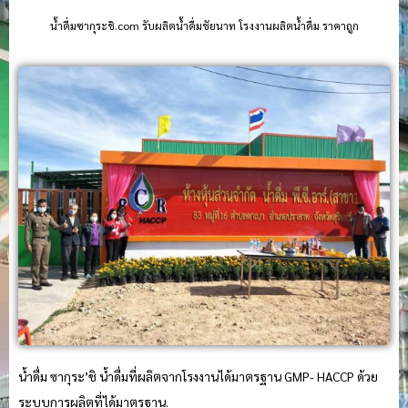
น้ําดื่มซากุระชิ.com รับผลิตน้ำดื่มชัยนาท โรงงานผลิตน้ำดื่ม ราคาถูก
น้ำดื่ม ซากุระ’ชิ น้ำดื่มที่ผลิตจากโรงงานได้มาตรฐาน GMP- HACCP ด้วย
ระบบการผลิตที่ได้มาตรฐาน.