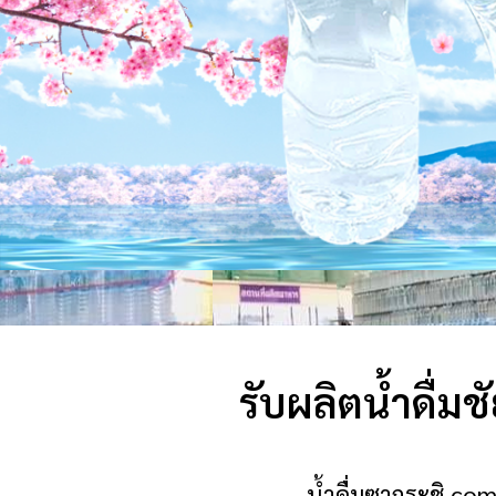
รับผลิตน้ำดื่มช
น้ําดื่มซากุระชิ.co