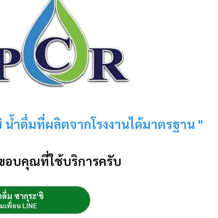
ะชิ น้ำดื่มที่ผลิตจากโรงงานได้มาตรฐาน "
ขอบคุณที่ใช้บริการครับ
ำดื่ม ซากุระ'ชิ
ิ่มเพื่อน LINE