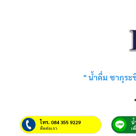
" น้ำดื่ม ซากุร
โทร. 084 355 9229
น้
ติดต่อเรา
เพ