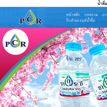
น้ำดื
หน้าหลัก
บทความ
ภา
รับทำแบรนด์น้ำดื่ม