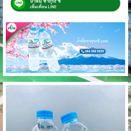
น้ำดื่ม ซากุระ'ชิ
เพิ่มเพื่อน LINE