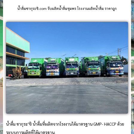
น้ําดื่มซากุระชิ.com รับผลิตน้ำดื่มชุมพร โรงงานผลิตน้ำดื่ม ราคาถูก
น้ำดื่ม ซากุระ’ชิ น้ำดื่มที่ผลิตจากโรงงานได้มาตรฐาน GMP- HACCP ด้วย
ระบบการผลิตที่ได้มาตรฐาน.