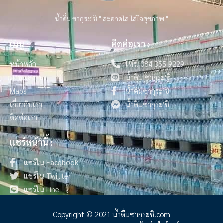
น้ำดื่ม ซากุระ'ชิ " สะอาดใส ใส่ใจสุขภาพ "
เมนู :
ติดต่อเรา :
หน้าหลัก
โทร. 084 355 9229
ภาพผลงาน
น้ำดื่ม ซากุระ'ชิ
Maps
น้ำดื่มซากุระ’ชิ
เกี่ยวกับเรา
น้ำดื่มซากุระ’ชิ
ติดต่อเรา
แชร์หน้านี้ :
แชร์ใน Facebook
แชร์ใน Twitter
แชร์ใน Line
Copyright © 2021 น้ําดื่มซากุระชิ.com