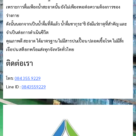
เพราะการดื่มเพียงน้ำสะอาดนั้น ยังไม่เพียงพอต่อความต้องการของ
ร่างกาย
ดังนั้นนอกจากเป็นน้ำดื่มที่ดีแล้ว น้ำดื่มซากุระ’ชิ ยังมีแร่ธาตุที่สำคัญ และ
จำเป็นต่อการดำเนินชีวิต
คุณภาพดี สะอาด ได้มาตรฐาน ไม่มีสารปนเปื้อน ปลอดเชื้อโรค ไม่มีสิ่ง
เจือปน สต็อกพร้อมส่งทุกจังหวัดทั่วไทย
ติดต่อเรา
โทร:
084 355 9229
Line ID :
0843559229