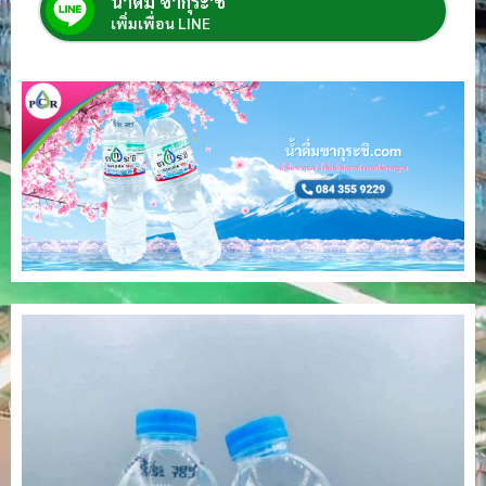
น้ำดื่ม ซากุระ'ชิ
เพิ่มเพื่อน LINE