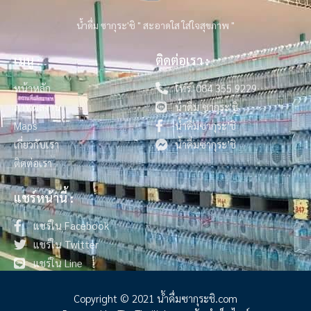
น้ำดื่ม ซากุระ'ชิ " สะอาดใส ใส่ใจสุขภาพ "
เมนู :
ติดต่อเรา :
หน้าหลัก
โทร. 084 355 9229
ภาพผลงาน
น้ำดื่ม ซากุระ'ชิ
Maps
น้ำดื่มซากุระ’ชิ
เกี่ยวกับเรา
น้ำดื่มซากุระ’ชิ
ติดต่อเรา
แชร์หน้านี้ :
แชร์ใน Facebook
แชร์ใน Twitter
แชร์ใน Line
Copyright © 2021 น้ําดื่มซากุระชิ.com