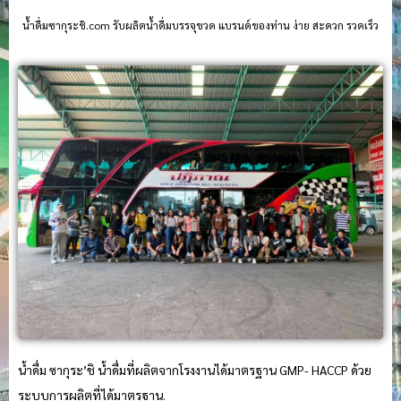
น้ําดื่มซากุระชิ.com รับผลิตน้ำดื่มบรรจุขวด แบรนด์ของท่าน ง่าย สะดวก รวดเร็ว
น้ำดื่ม ซากุระ’ชิ น้ำดื่มที่ผลิตจากโรงงานได้มาตรฐาน GMP- HACCP ด้วย
ระบบการผลิตที่ได้มาตรฐาน.