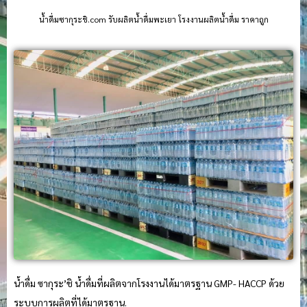
น้ําดื่มซากุระชิ.com รับผลิตน้ำดื่มพะเยา โรงงานผลิตน้ำดื่ม ราคาถูก
น้ำดื่ม ซากุระ’ชิ น้ำดื่มที่ผลิตจากโรงงานได้มาตรฐาน GMP- HACCP ด้วย
ระบบการผลิตที่ได้มาตรฐาน.