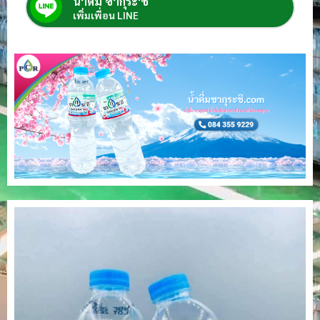
น้ำดื่ม ซากุระ'ชิ
เพิ่มเพื่อน LINE