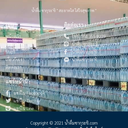
น้ำดื่ม ซากุระ'ชิ " สะอาดใส ใส่ใจสุขภาพ "
เมนู :
ติดต่อเรา :
หน้าหลัก
โทร. 084 355 9229
ภาพผลงาน
น้ำดื่ม ซากุระ'ชิ
Maps
น้ำดื่มซากุระ’ชิ
เกี่ยวกับเรา
น้ำดื่มซากุระ’ชิ
ติดต่อเรา
แชร์หน้านี้ :
แชร์ใน Facebook
แชร์ใน Twitter
แชร์ใน Line
Copyright © 2021 น้ําดื่มซากุระชิ.com