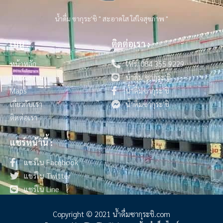
น้ำดื่ม ซากุระ'ชิ " สะอาดใส ใส่ใจสุขภาพ "
เมนู :
ติดต่อเรา :
หน้าหลัก
โทร. 084 355 9229
ภาพผลงาน
น้ำดื่ม ซากุระ'ชิ
Maps
น้ำดื่มซากุระ’ชิ
เกี่ยวกับเรา
น้ำดื่มซากุระ’ชิ
ติดต่อเรา
แชร์หน้านี้ :
แชร์ใน Facebook
แชร์ใน Twitter
แชร์ใน Line
Copyright © 2021 น้ําดื่มซากุระชิ.com