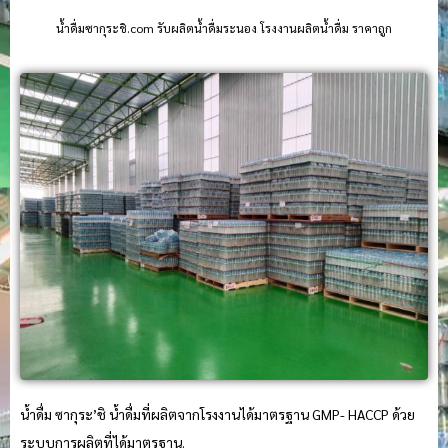
น้ําดื่มซากุระชิ.com รับผลิตน้ำดื่มระนอง โรงงานผลิตน้ำดื่ม ราคาถูก
น้ำดื่ม ซากุระ’ชิ น้ำดื่มที่ผลิตจากโรงงานได้มาตรฐาน GMP- HACCP ด้วย
ระบบการผลิตที่ได้มาตรฐาน.