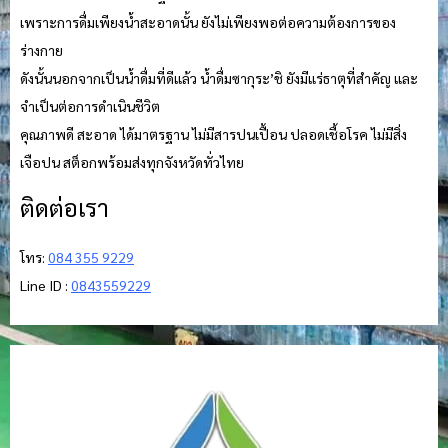
เพราะการดื่มเพียงน้ำสะอาดนั้น ยังไม่เพียงพอต่อความต้องการของ
ร่างกาย
ดังนั้นนอกจากเป็นน้ำดื่มที่ดีแล้ว น้ำดื่มซากุระ’ชิ ยังมีแร่ธาตุที่สำคัญ และ
จำเป็นต่อการดำเนินชีวิต
คุณภาพดี สะอาด ได้มาตรฐาน ไม่มีสารปนเปื้อน ปลอดเชื้อโรค ไม่มีสิ่ง
เจือปน สต็อกพร้อมส่งทุกจังหวัดทั่วไทย
ติดต่อเรา
โทร:
084 355 9229
Line ID :
0843559229