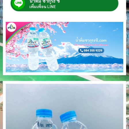
น้ำดื่ม ซากุระ'ชิ
เพิ่มเพื่อน LINE