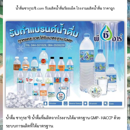
น้ําดื่มซากุระชิ.com รับผลิตน้ำดื่มร้อยเอ็ด โรงงานผลิตน้ำดื่ม ราคาถูก
น้ำดื่ม ซากุระ’ชิ น้ำดื่มที่ผลิตจากโรงงานได้มาตรฐาน GMP- HACCP ด้วย
ระบบการผลิตที่ได้มาตรฐาน.