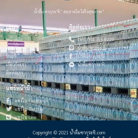
น้ำดื่ม ซากุระ'ชิ " สะอาดใส ใส่ใจสุขภาพ "
เมนู :
ติดต่อเรา :
หน้าหลัก
โทร. 084 355 9229
ภาพผลงาน
น้ำดื่ม ซากุระ'ชิ
Maps
น้ำดื่มซากุระ’ชิ
เกี่ยวกับเรา
น้ำดื่มซากุระ’ชิ
ติดต่อเรา
แชร์หน้านี้ :
แชร์ใน Facebook
แชร์ใน Twitter
แชร์ใน Line
Copyright © 2021 น้ําดื่มซากุระชิ.com