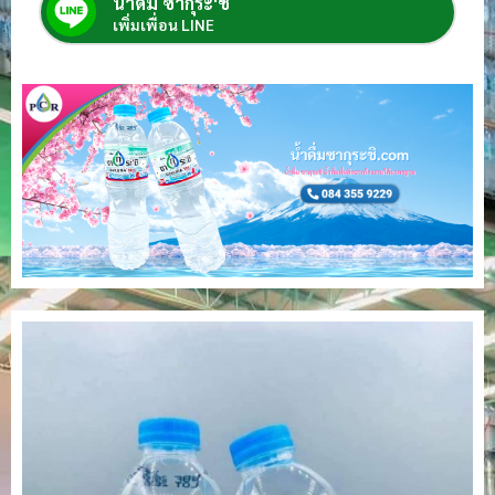
น้ำดื่ม ซากุระ'ชิ
เพิ่มเพื่อน LINE