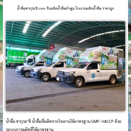
น้ําดื่มซากุระชิ.com รับผลิตน้ำดื่มลำพูน โรงงานผลิตน้ำดื่ม ราคาถูก
น้ำดื่ม ซากุระ’ชิ น้ำดื่มที่ผลิตจากโรงงานได้มาตรฐาน GMP- HACCP ด้วย
ระบบการผลิตที่ได้มาตรฐาน.