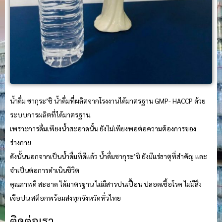
น้ำดื่ม ซากุระ’ชิ น้ำดื่มที่ผลิตจากโรงงานได้มาตรฐาน GMP- HACCP ด้วย
ระบบการผลิตที่ได้มาตรฐาน.
เพราะการดื่มเพียงน้ำสะอาดนั้น ยังไม่เพียงพอต่อความต้องการของ
ร่างกาย
ดังนั้นนอกจากเป็นน้ำดื่มที่ดีแล้ว น้ำดื่มซากุระ’ชิ ยังมีแร่ธาตุที่สำคัญ และ
จำเป็นต่อการดำเนินชีวิต
คุณภาพดี สะอาด ได้มาตรฐาน ไม่มีสารปนเปื้อน ปลอดเชื้อโรค ไม่มีสิ่ง
เจือปน สต็อกพร้อมส่งทุกจังหวัดทั่วไทย
ติดต่อเรา