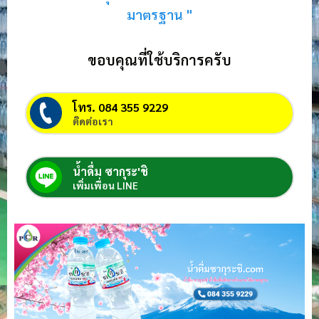
มาตรฐาน "
ขอบคุณที่ใช้บริการครับ
โทร. 084 355 9229
ติดต่อเรา
น้ำดื่ม ซากุระ'ชิ
เพิ่มเพื่อน LINE