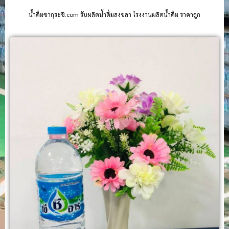
น้ําดื่มซากุระชิ.com รับผลิตน้ำดื่มสงขลา โรงงานผลิตน้ำดื่ม ราคาถูก