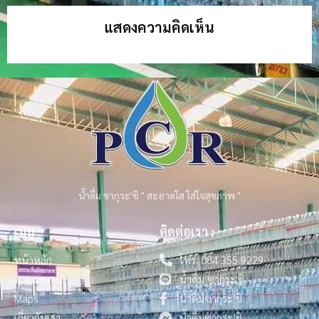
แสดงความคิดเห็น
น้ำดื่ม ซากุระ'ชิ " สะอาดใส ใส่ใจสุขภาพ "
เมนู :
ติดต่อเรา :
หน้าหลัก
โทร. 084 355 9229
ภาพผลงาน
น้ำดื่ม ซากุระ'ชิ
Maps
น้ำดื่มซากุระ’ชิ
เกี่ยวกับเรา
น้ำดื่มซากุระ’ชิ