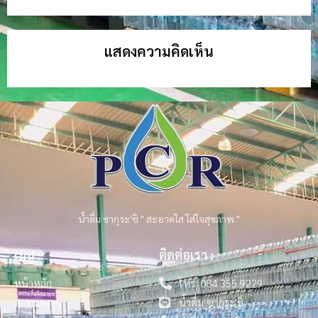
แสดงความคิดเห็น
น้ำดื่ม ซากุระ'ชิ " สะอาดใส ใส่ใจสุขภาพ "
เมนู :
ติดต่อเรา :
หน้าหลัก
โทร. 084 355 9229
ภาพผลงาน
น้ำดื่ม ซากุระ'ชิ