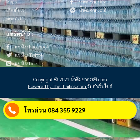
Maps
น้ำดื่มซากุระ’ชิ
เกี่ยวกับเรา
น้ำดื่มซากุระ’ชิ
ติดต่อเรา
แชร์หน้านี้ :
แชร์ใน Facebook
แชร์ใน Twitter
แชร์ใน Line
Copyright © 2021 น้ําดื่มซากุระชิ.com
Powered by TheThailink.com
รับทำเว็บไซต์
โทรด่วน 084 355 9229