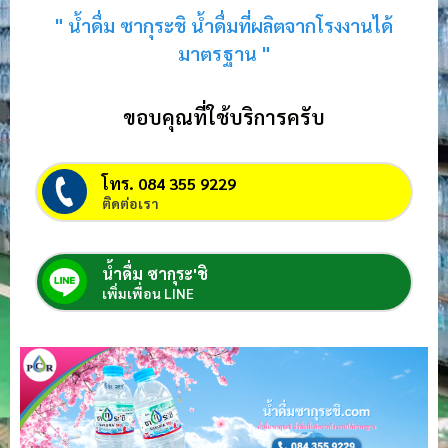
" น้ำดื่ม ซากุระชิ น้ำดื่มที่ผลิตจากโรงงานได้
มาตรฐาน "
ขอบคุณที่ใช้บริการครับ
โทร. 084 355 9229
ติดต่อเรา
น้ำดื่ม ซากุระ'ชิ
เพิ่มเพื่อน LINE