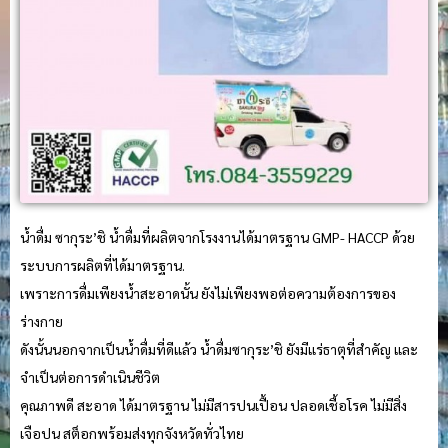
น้ำดื่ม ซากุระ’ชิ น้ำดื่มที่ผลิตจากโรงงานได้มาตรฐาน GMP- HACCP ด้วย
ระบบการผลิตที่ได้มาตรฐาน.
เพราะการดื่มเพียงน้ำสะอาดนั้น ยังไม่เพียงพอต่อความต้องการของ
ร่างกาย
ดังนั้นนอกจากเป็นน้ำดื่มที่ดีแล้ว น้ำดื่มซากุระ’ชิ ยังมีแร่ธาตุที่สำคัญ และ
จำเป็นต่อการดำเนินชีวิต
คุณภาพดี สะอาด ได้มาตรฐาน ไม่มีสารปนเปื้อน ปลอดเชื้อโรค ไม่มีสิ่ง
เจือปน สต็อกพร้อมส่งทุกจังหวัดทั่วไทย