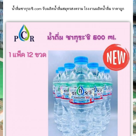
น้ําดื่มซากุระชิ.com รับผลิตน้ำดื่มสมุทรสงคราม โรงงานผลิตน้ำดื่ม ราคาถูก