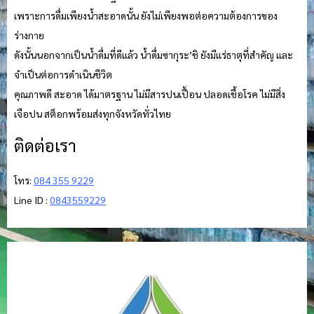
เพราะการดื่มเพียงน้ำสะอาดนั้น ยังไม่เพียงพอต่อความต้องการของ
ร่างกาย
ดังนั้นนอกจากเป็นน้ำดื่มที่ดีแล้ว น้ำดื่มซากุระ’ชิ ยังมีแร่ธาตุที่สำคัญ และ
จำเป็นต่อการดำเนินชีวิต
คุณภาพดี สะอาด ได้มาตรฐาน ไม่มีสารปนเปื้อน ปลอดเชื้อโรค ไม่มีสิ่ง
เจือปน สต็อกพร้อมส่งทุกจังหวัดทั่วไทย
ติดต่อเรา
โทร:
084 355 9229
Line ID :
0843559229