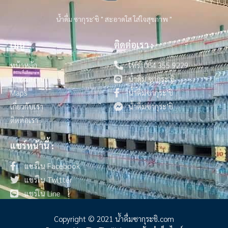
น้ำดื่ม ซากุระ'ชิ " สะอาดใส ใส่ใจสุขภาพ "
เมนู :
ติดต่อเรา :
หน้าหลัก
โทร. 084 355 9229
ภาพผลงาน
น้ำดื่ม ซากุระ'ชิ
Maps
น้ำดื่มซากุระ’ชิ
เกี่ยวกับเรา
น้ำดื่มซากุระ’ชิ
ติดต่อเรา
แชร์หน้านี้ :
แชร์ใน Facebook
แชร์ใน Twitter
แชร์ใน Line
Copyright © 2021 น้ําดื่มซากุระชิ.com