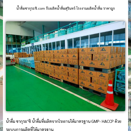
น้ําดื่มซากุระชิ.com รับผลิตน้ำดื่มสุรินทร์ โรงงานผลิตน้ำดื่ม ราคาถูก
น้ำดื่ม ซากุระ’ชิ น้ำดื่มที่ผลิตจากโรงงานได้มาตรฐาน GMP- HACCP ด้วย
ระบบการผลิตที่ได้มาตรฐาน.