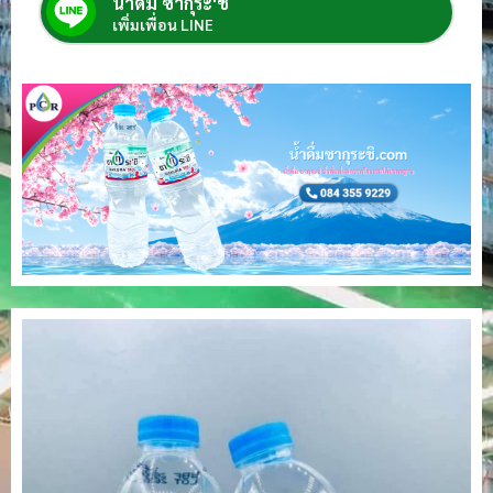
น้ำดื่ม ซากุระ'ชิ
เพิ่มเพื่อน LINE