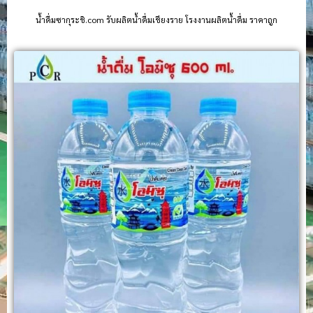
น้ําดื่มซากุระชิ.com รับผลิตน้ำดื่มเชียงราย โรงงานผลิตน้ำดื่ม ราคาถูก