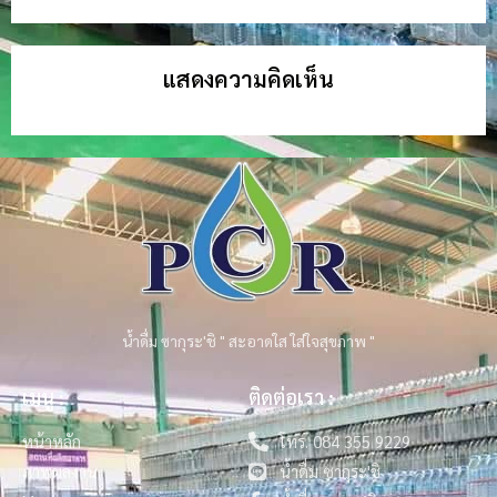
แสดงความคิดเห็น
น้ำดื่ม ซากุระ'ชิ " สะอาดใส ใส่ใจสุขภาพ "
เมนู :
ติดต่อเรา :
หน้าหลัก
โทร. 084 355 9229
ภาพผลงาน
น้ำดื่ม ซากุระ'ชิ