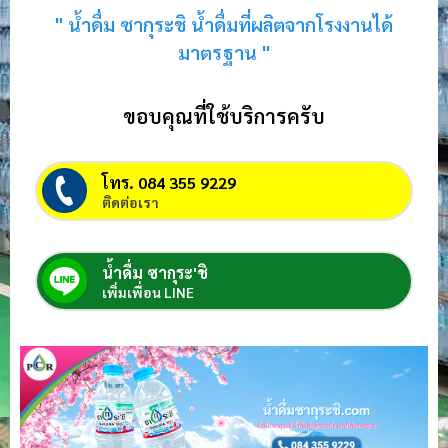
" น้ำดื่ม ซากุระชิ น้ำดื่มที่ผลิตจากโรงงานได้
มาตรฐาน "
ขอบคุณที่ใช้บริการครับ
โทร. 084 355 9229
ติดต่อเรา
น้ำดื่ม ซากุระ'ชิ
เพิ่มเพื่อน LINE