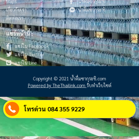
Maps
น้ำดื่มซากุระ’ชิ
เกี่ยวกับเรา
น้ำดื่มซากุระ’ชิ
ติดต่อเรา
แชร์หน้านี้ :
แชร์ใน Facebook
แชร์ใน Twitter
แชร์ใน Line
Copyright © 2021 น้ําดื่มซากุระชิ.com
Powered by TheThailink.com
รับทำเว็บไซต์
โทรด่วน 084 355 9229