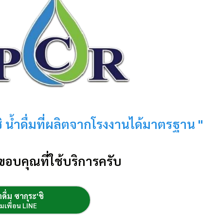
ะชิ น้ำดื่มที่ผลิตจากโรงงานได้มาตรฐาน "
ขอบคุณที่ใช้บริการครับ
ำดื่ม ซากุระ'ชิ
ิ่มเพื่อน LINE