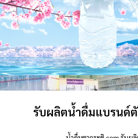
รับผลิตน้ำดื่มแบรนด์
น้ําดื่มซากุระชิ.com รับผ