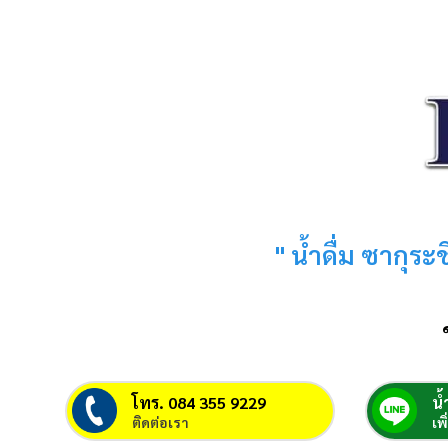
" น้ำดื่ม ซากุร
โทร. 084 355 9229
น้
ติดต่อเรา
เพ