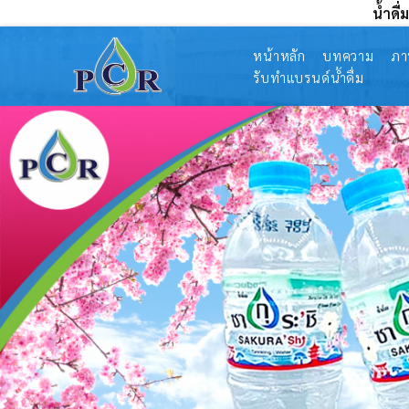
น้ำดื
หน้าหลัก
บทความ
ภา
รับทำแบรนด์น้ำดื่ม