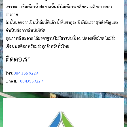
เพราะการดื่มเพียงน้ำสะอาดนั้น ยังไม่เพียงพอต่อความต้องการของ
ร่างกาย
ดังนั้นนอกจากเป็นน้ำดื่มที่ดีแล้ว น้ำดื่มซากุระ’ชิ ยังมีแร่ธาตุที่สำคัญ และ
จำเป็นต่อการดำเนินชีวิต
คุณภาพดี สะอาด ได้มาตรฐาน ไม่มีสารปนเปื้อน ปลอดเชื้อโรค ไม่มีสิ่ง
เจือปน สต็อกพร้อมส่งทุกจังหวัดทั่วไทย
ติดต่อเรา
โทร:
084 355 9229
Line ID :
0843559229