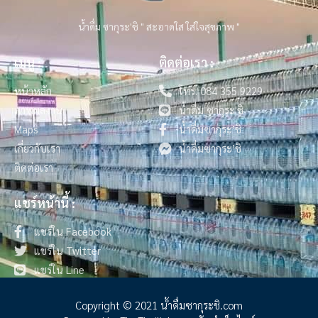
น้ำดื่ม ซากุระ'ชิ " สะอาดใส ใส่ใจสุขภาพ "
เมนู :
ติดต่อเรา :
หน้าหลัก
โทร. 084 355 9229
ภาพผลงาน
น้ำดื่ม ซากุระ'ชิ
Maps
น้ำดื่มซากุระ’ชิ
เกี่ยวกับเรา
น้ำดื่มซากุระ’ชิ
ติดต่อเรา
แชร์หน้านี้ :
แชร์ใน Facebook
แชร์ใน Twitter
แชร์ใน Line
Copyright © 2021 น้ําดื่มซากุระชิ.com