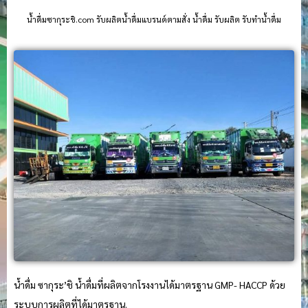
น้ําดื่มซากุระชิ.com รับผลิตน้ำดื่มแบรนด์ตามสั่ง น้ำดื่ม รับผลิต รับทำน้ำดื่ม
น้ำดื่ม ซากุระ’ชิ น้ำดื่มที่ผลิตจากโรงงานได้มาตรฐาน GMP- HACCP ด้วย
ระบบการผลิตที่ได้มาตรฐาน.