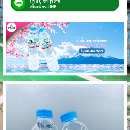
น้ำดื่ม ซากุระ'ชิ
เพิ่มเพื่อน LINE