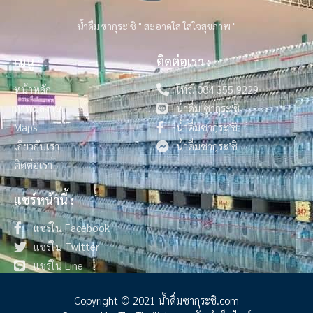
น้ำดื่ม ซากุระ'ชิ " สะอาดใส ใส่ใจสุขภาพ "
เมนู :
ติดต่อเรา :
หน้าหลัก
โทร. 084 355 9229
ภาพผลงาน
น้ำดื่ม ซากุระ'ชิ
Maps
น้ำดื่มซากุระ’ชิ
เกี่ยวกับเรา
น้ำดื่มซากุระ’ชิ
ติดต่อเรา
แชร์หน้านี้ :
แชร์ใน Facebook
แชร์ใน Twitter
แชร์ใน Line
Copyright © 2021 น้ําดื่มซากุระชิ.com