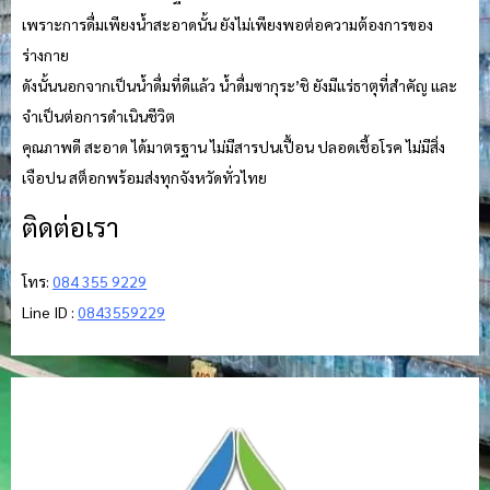
เพราะการดื่มเพียงน้ำสะอาดนั้น ยังไม่เพียงพอต่อความต้องการของ
ร่างกาย
ดังนั้นนอกจากเป็นน้ำดื่มที่ดีแล้ว น้ำดื่มซากุระ’ชิ ยังมีแร่ธาตุที่สำคัญ และ
จำเป็นต่อการดำเนินชีวิต
คุณภาพดี สะอาด ได้มาตรฐาน ไม่มีสารปนเปื้อน ปลอดเชื้อโรค ไม่มีสิ่ง
เจือปน สต็อกพร้อมส่งทุกจังหวัดทั่วไทย
ติดต่อเรา
โทร:
084 355 9229
Line ID :
0843559229