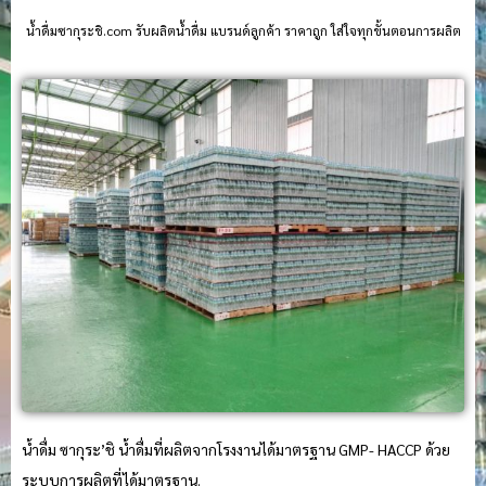
น้ําดื่มซากุระชิ.com รับผลิตน้ำดื่ม แบรนด์ลูกค้า ราคาถูก ใส่ใจทุกขั้นตอนการผลิต
น้ำดื่ม ซากุระ’ชิ น้ำดื่มที่ผลิตจากโรงงานได้มาตรฐาน GMP- HACCP ด้วย
ระบบการผลิตที่ได้มาตรฐาน.