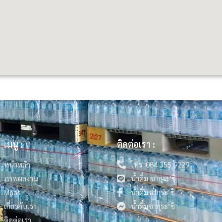
เมนู :
ติดต่อเรา :
หน้าหลัก
โทร. 084 355 9229
ภาพผลงาน
น้ำดื่ม ซากุระ'ชิ
Maps
น้ำดื่มซากุระ’ชิ
เกี่ยวกับเรา
น้ำดื่มซากุระ’ชิ
ติดต่อเรา