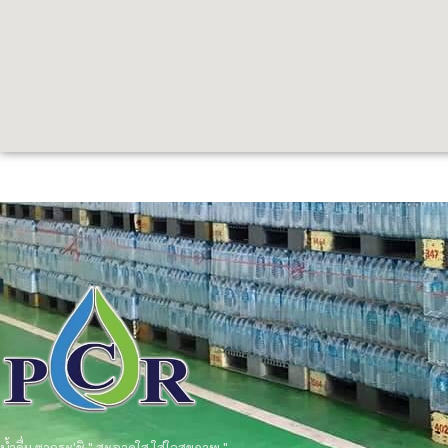
น้ำดื่ม ซากุระ'ชิ " สะอาดใส ใส่ใจสุขภาพ "